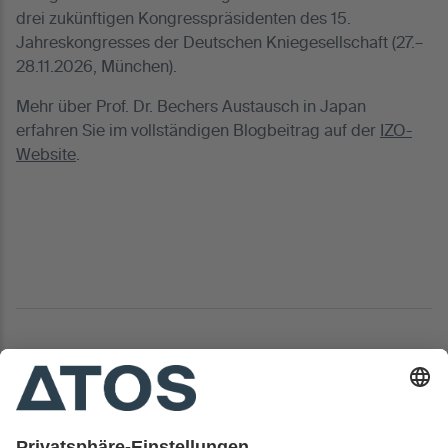
drei zukünftigen Kongresspräsidenten des 15.
Jahreskongresses der Deutschen Kniegesellschaft (27.–
28.11.2026, München).
Mehr über Prof. Dr. Bechers Austausch in Japan
erfahren Sie im vollständigen Blogbeitrag auf der
IZO-
Website
.