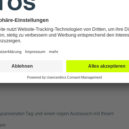
nen,
 Orthoparc Klinik lädt ein zum Symposium
2024 von 09:00-16:00 Uhr.
eht im Fokus unserer Vorträge und Workshops.
.2024 unter
zusage-opk@atos.de
mer kostenfrei.
 spannenden Tag und einen regen Austausch mit Ihnen!
eam