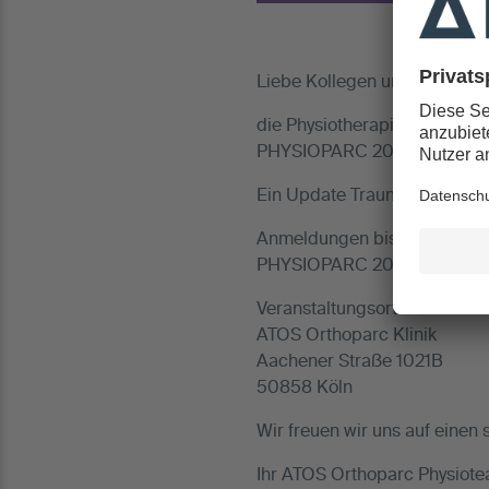
Liebe Kollegen und Kollegin
die Physiotherapie der ATOS
PHYSIOPARC 2024 am 16.03.
Ein Update Traumatologie st
Anmeldungen bis zum 09.03
PHYSIOPARC 2024 ist wie im
Veranstaltungsort:
ATOS Orthoparc Klinik
Aachener Straße 1021B
50858 Köln
Wir freuen wir uns auf einen
Ihr ATOS Orthoparc Physiot