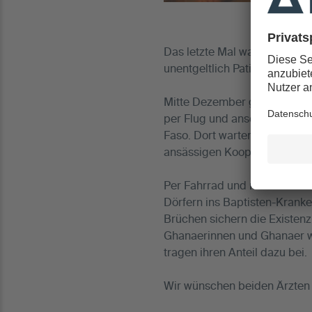
Das letzte Mal waren Dr. Mos
unentgeltlich Patienten mit 
Mitte Dezember geht es nach 
per Flug und anschließender 
Faso. Dort warten die Patien
ansässigen Kooperationspraxi
Per Fahrrad und meistens zu
Dörfern ins Baptisten-Kranke
Brüchen sichern die Existenz
Ghanaerinnen und Ghanaer wa
tragen ihren Anteil dazu bei.
Wir wünschen beiden Ärzten a