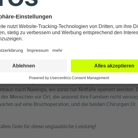
er als Initator von „Operation Hernia Köln“ und Prof. Schröde
Nabel-, Narben- und Leistenbrüchen zu operieren.
der Pandemie endlich wieder los. Zuerst geht es in die Haup
fünfstündiger Autofahrt nach Nalerigu, einem Dorf unweit de
tinnen und Patienten auf die beiden Chirurgen aus der in ATO
s „Chirurgica Colonia“.
 Fuß, oft als Tagesreise, kommen Frauen, Männer und Kinder
nhaus nach Nalerigu, wo sonst nur Notfälle operiert werden. 
 der Menschen vor Ort, die ansonst ihre Familien nicht versor
rten auf eine Bruchoperation, und die beiden Chirurgen Dr.
lles Gute für diese unglaubliche Leistung!