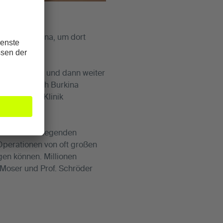
r 2019 in Ghana, um dort
tstadt Accra und dann weiter
r Grenze nach Burkina
S MediaPark Klinik
 aus den umliegenden
Operationen von oft großen
gen können. Millionen
 Moser und Prof. Schröder