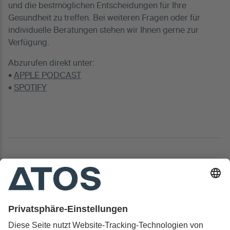
und die bestmöglichen Entscheidungen für Ihre
Gesundheit zu treffen. Bei weiteren Fragen oder für
individuelle Beratungen stehen wir Ihnen gerne zur
Verfügung.
Abzurufen direkt unter:
•
APPLE PODCAST
•
SPOTIFY