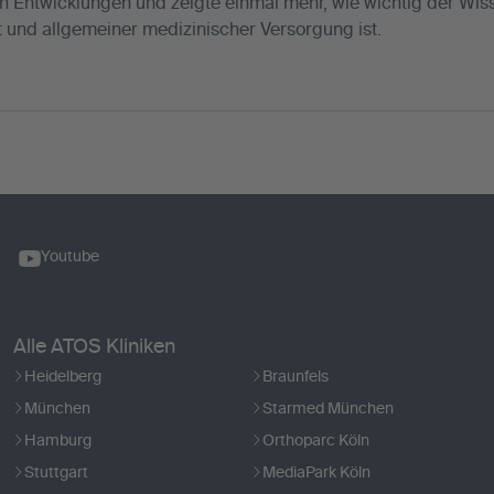
n Entwicklungen und zeigte einmal mehr, wie wichtig der Wis
 und allgemeiner medizinischer Versorgung ist.
Youtube
Alle ATOS Kliniken
Heidelberg
Braunfels
München
Starmed München
Hamburg
Orthoparc Köln
Stuttgart
MediaPark Köln