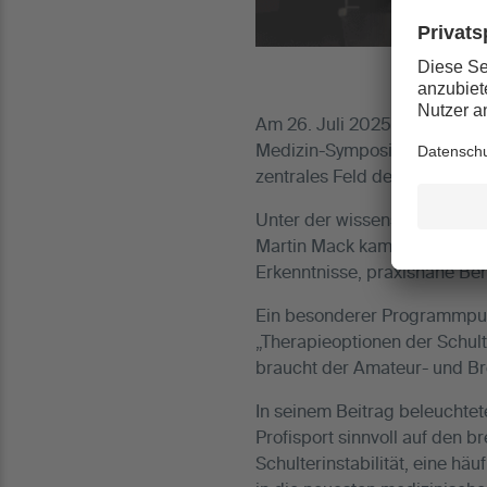
Am 26. Juli 2025 fand in de
Medizin-Symposium statt. In
zentrales Feld der Sportmediz
Unter der wissenschaftlichen
Martin Mack kamen hochkarät
Erkenntnisse, praxisnahe Be
Ein besonderer Programmpunk
„Therapieoptionen der Schult
braucht der Amateur- und Bre
In seinem Beitrag beleuchtet
Profisport sinnvoll auf den 
Schulterinstabilität, eine hä