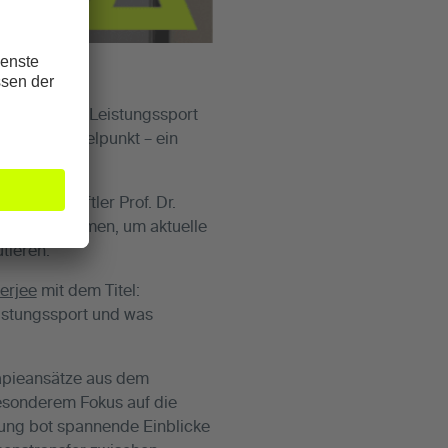
renommierte Leistungssport
en“ im Mittelpunkt – ein
t.
issenschaftler Prof. Dr.
Sport zusammen, um aktuelle
tieren.
erjee
mit dem Titel:
eistungssport und was
rapieansätze aus dem
besonderem Fokus auf die
ltung bot spannende Einblicke