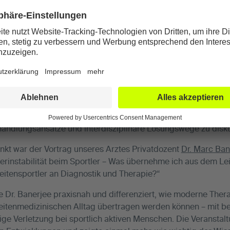
r beeindruckenden Kulisse der Allianz Arena in München das 
 diesem Jahr stand das Thema „Muskel- und Sehnenverletzung
in, das sowohl den Spitzen- als auch den Breitensport betriff
 Leitung von Privatdozent Dr. Peter Brucker und Diplom-Sportw
ige Expertinnen und Experten aus Medizin, Forschung und 
handlungsansätze und interdisziplinäre Lösungswege zu disku
t war der Vortrag unseres Arztes Privatdozent
Dr. Marc Ban
erinstabilität beim Sportler – Was übernehme ich aus dem L
itensportler an Diagnostik und Therapie?“
e Dr. Banerjee praxisnah und differenziert, wie moderne The
breitenmedizinischen Alltag übertragen werden können – mit 
ufige Verletzung bei sportlich aktiven Menschen. Die Veransta