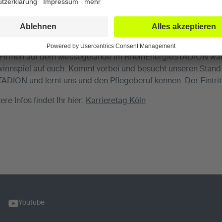
oparc Klinik Köln nehmen wir am 13.11.2024 am Karrieretag t
en Firmen auf dem Messegelände im RheinEnergieSTADION war
innspiel auf euch. Kommt vorbei und besucht unseren Stand
DION und lernt uns und den Pflegeberuf kennen. Der Eintritt i
re Infos findet Ihr hier:
Karrieretag Köln
Youtube