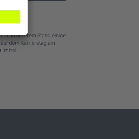
eil.
ten an unserem Stand einige
 auf dem Karrieretag am
st frei.