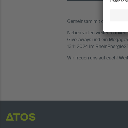
Gemeinsam mit der ATOS Orth
Neben vielen weiteren toll
Give-aways und ein Megagew
13.11.2024 im RheinEnergieSTA
Wir freuen uns auf euch! Weite