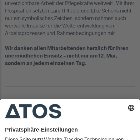
unverzichtbare Arbeit der Pflegekräfte weltweit. Mit ihrer
Hospitation setzten Lars Hiltpold und Elke Schons nicht
nur ein symbolisches Zeichen, sondern nahmen auch
wertvolle Impulse für die Weiterentwicklung von
Arbeitsprozessen und Rahmenbedingungen mit.
Wir danken allen Mitarbeitenden herzlich für ihren
unermüdlichen Einsatz – nicht nur am 12. Mai,
sondern an jedem einzelnen Tag.