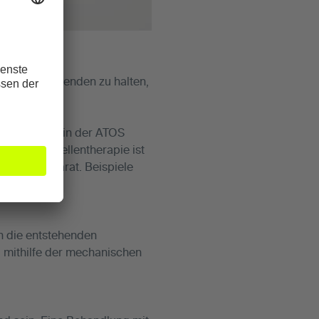
auf dem Laufenden zu halten,
rkrankungen in der ATOS
t. Die Stoßwellentherapie ist
egungsapparat. Beispiele
h die entstehenden
, mithilfe der mechanischen