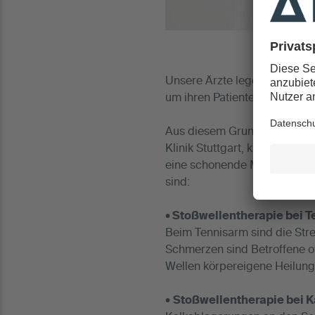
Unsere Ärzte legen großen We
um ihren Patienten eine bes
Aus diesem Grund wurde Dr. 
Klinik Stuttgart, kürzlich al
eine schonende Methode zur
sind:
•
Stoßwellentherapie bei T
Beim Tennisarm sind die Str
Schmerzen sind Betroffene of
Wellen körpereigene Heilun
•
Stoßwellentherapie bei K