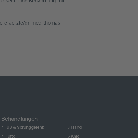
d sein. Eine Behandlung mit
nsere-aerzte/dr-med-thomas-
Behandlungen
Fuß & Sprunggelenk
Hand
Hüfte
Knie