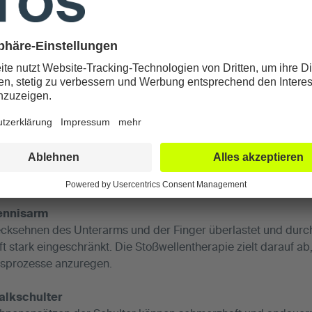
rt darauf, sich über die neuesten klinischen Entwicklungen 
tmögliche Behandlung bieten zu können.
Thomas Ambacher, Spezialist für Schulter- und Ellenbogene
s Stoßwellen-Therapeut (Guided DolorClast® Therapy) zertifizier
 Behandlung von akuten und chronischen Schmerzen im Bew
ennisarm
ecksehnen des Unterarms und der Finger überlastet und durc
t stark eingeschränkt. Die Stoßwellentherapie zielt darauf ab
gsprozesse anzuregen.
alkschulter