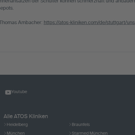
hnenansätzen der Schulter können schmerzhaft und andauern
depots.
r. Thomas Ambacher:
https://atos-kliniken.com/de/stuttgart/u
Youtube
Alle ATOS Kliniken
Heidelberg
Braunfels
München
Starmed München