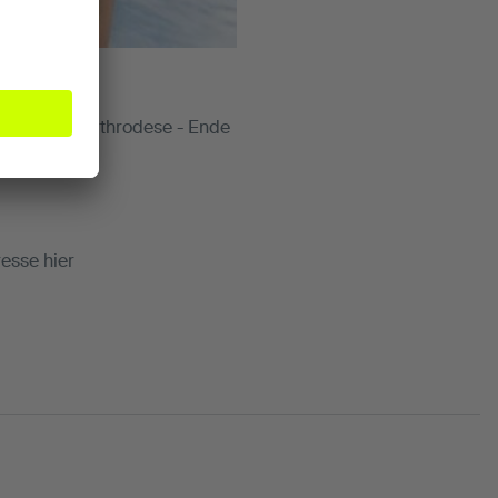
nktthema "Arthrodese - Ende
esse hier