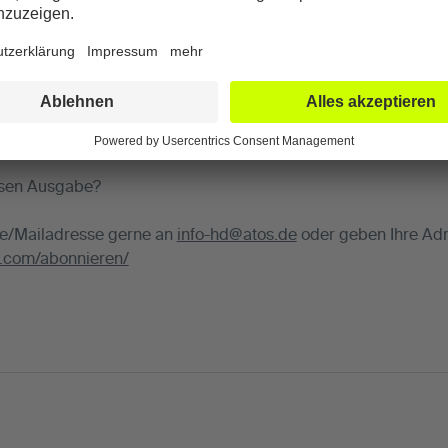
ruckt" die neueste Ausgabe der ATOSnews mit dem Schwerpu
losen Ausgabe?
se/Mailadresse gerne an
info-hd@atos.de
oder geben Ihre Adr
en.com/abonnieren/