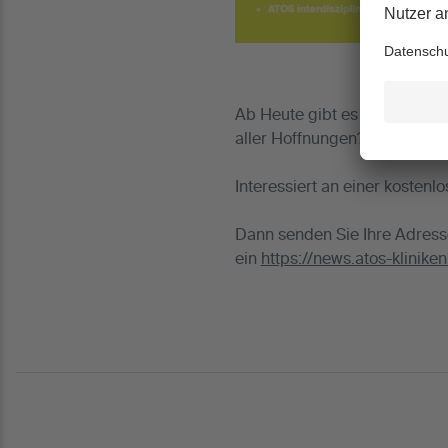
Ab Heute gibt es "frischged
aller Hoffnungen?"
Interessiert an einer kosten
Dann senden Sie Ihre Adres
ein
https://news.atos-klinik