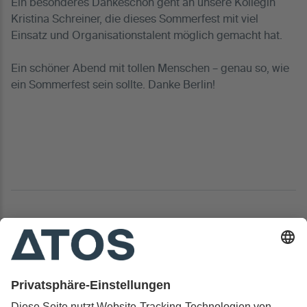
Ein besonderes Dankeschön geht an unsere Kollegin
Kristina Schreiner, die dieses Sommerfest mit viel
Einsatz und Organisationstalent möglich gemacht hat.
Ein schöner Abend mit tollen Menschen – genau so, wie
ein Sommerfest sein sollte. Danke Berlin!