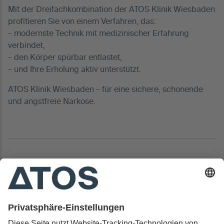
Mit der Dreifachkombination der ATOS Klinik Wiesbaden
profitieren Sie von einem Verfahren, das:
– modernste Technik mit medizinischer Erfahrung
verbindet,
– den Körper spürbar entlastet,
– und Ihre Erholung aktiv unterstützt.
ATOS Klinik Wiesbaden – für eine sichere, schonende
und angstfreie Narkose.