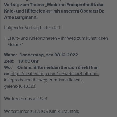
Vortrag zum Thema „Moderne Endoprothetik des
Knie- und Hüftgelenks“ mit unserem Oberarzt Dr.
Arne Bargmann.
Folgender Vortrag findet statt:
„Hüft- und Knieprothesen – Ihr Weg zum künstlichen
Gelenk“
Wann: Donnerstag, den 08.12.2022
Zeit: 18:00 Uhr
Wo: Online. Bitte melden Sie sich direkt hier
an:
https://next.edudip.com/de/webinar/huft-und-
knieprothesen-ihr-weg-zum-kunstlichen-
gelenk/1848328
Wir freuen uns auf Sie!
Weitere
Infos zur ATOS Klinik Braunfels