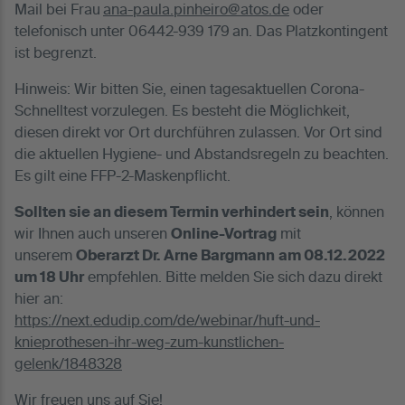
Mail bei Frau
ana-paula.pinheiro@atos.de
oder
telefonisch unter 06442-939 179
an. Das Platzkontingent
ist begrenzt.
Hinweis: Wir bitten Sie, einen tagesaktuellen Corona-
Schnelltest vorzulegen. Es besteht die Möglichkeit,
diesen direkt vor Ort durchführen zulassen. Vor Ort sind
die aktuellen Hygiene- und Abstandsregeln zu beachten.
Es gilt eine FFP-2-Maskenpflicht.
Sollten sie an diesem Termin verhindert sein
, können
wir Ihnen auch unseren
Online-Vortrag
mit
unserem
Oberarzt Dr. Arne Bargmann
am 08.12.2022
um 18 Uhr
empfehlen. Bitte melden Sie sich dazu direkt
hier an:
https://next.edudip.com/de/webinar/huft-und-
knieprothesen-ihr-weg-zum-kunstlichen-
gelenk/1848328
Wir freuen uns auf Sie!