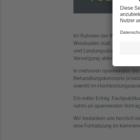
Im Rahmen der Wiesbadener 
Wiesbaden statt. Die Veranst
und Leistungsdiagnostik zus
Versorgung aktiver Menschen
In mehreren spannenden Vort
Behandlungskonzepte praxisna
sowohl im Hochleistungssport
Ein voller Erfolg: Fachpubli
nahm an spannenden Vorträge
Wir bedanken uns herzlich bei
eine Fortsetzung im kommen