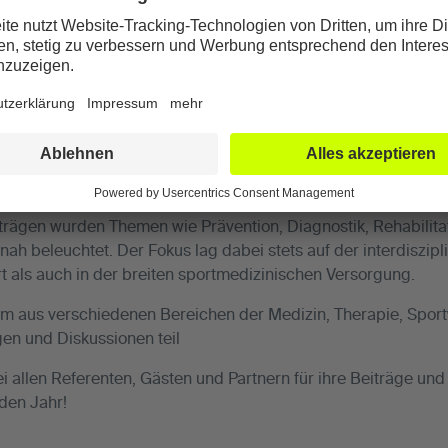
Tennis Open fand am 03.05.2025 das erste Sportmedizin-S
altung brachte Fachleute aus den Bereichen Orthopädie, Spo
ammen. Das Ziel: Aktuelle Entwicklungen diskutieren und ge
 setzen.
rägen wurden Themen wie Prävention, Diagnostik, Rehabilitat
h beleuchtet. Der Fokus lag dabei stets auf der interdiszi
 als auch in der breiten sportmedizinischen Versorgung.
kum aus verschiedenen Bereichen der Medizin, Therapie, Sport
n und Diskussionen teil
 allen Referenten, Gästen und Partnern für ihre Beiträge und 
den Jahr!