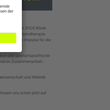
ymposium der ATOS Klinik
rtmedizin, Physiotherapie
meinsam neue Impulse für die
ion und sportartspezifische
plinären Zusammenarbeit –
wissenschaft und Athletik
freuen uns schon jetzt auf