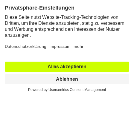
31. Mai 2021
Wenn beim Sport die Leiste
zwickt – was tun?
Verletzungen an Muskeln, Sehnen oder am Hüftgelenk
und ihre Therapiemöglichkeiten
Insbesondere bei schnellkräftigen Sportarten wie
bei allen Ballsportarten oder auch z.B. beim
Tennis kommt es zu extremen Belastungen im
Bereich der Muskeln und Sehnen rund ums
Hüftgelenk.
Leistenschmerzen
sind ein
Phänomen, das akut auftreten kann, aber in