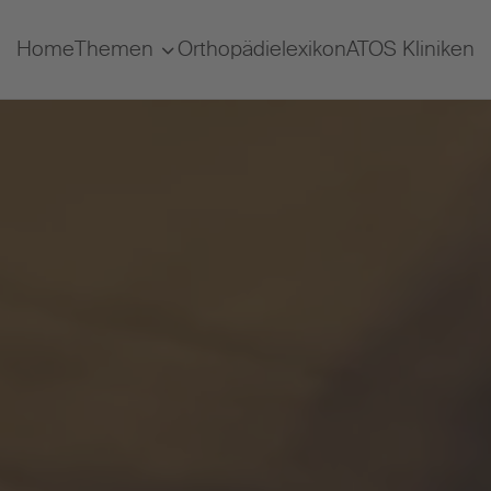
Home
Themen
Orthopädielexikon
ATOS Kliniken