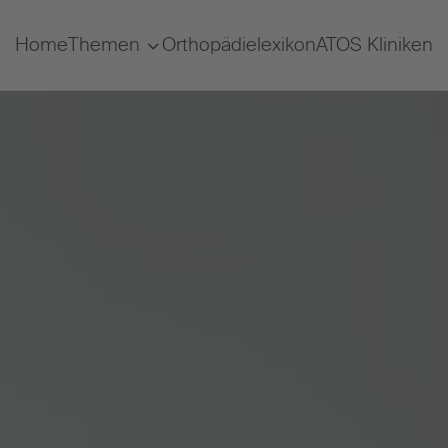
Home
Themen
Orthopädielexikon
ATOS Kliniken