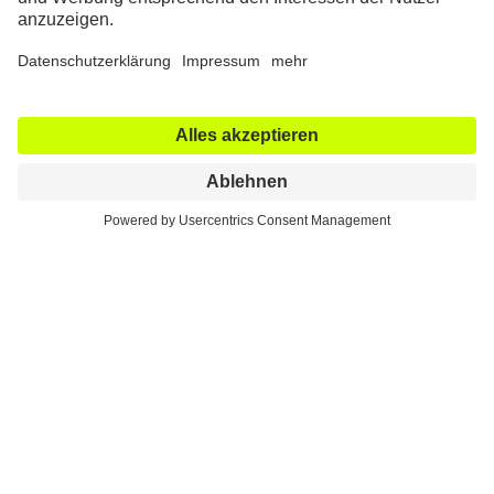
Elfenbein zum High Tech-
Material
Die Knieendoprothetik kann auf eine lange Historie
zurückblicken.
Bereits im 19. Jahrhundert gab es erste
Versuche, Gelenke nachzubilden.
In der „Orthopädischen Heilanstalt“ in Würzburg
überbrückte J. Anton Meier (1798-1860) nach
sparsamer Entfernung von Gelenkanteilen den
Defekt mit körpereigenem Gewebe des Patienten,
um eine Verknöcherung und damit Versteifung des
Gelenks zu verhindern. Einige Jahrzehnte später
entstand die Idee, aus einem knochenähnlichen