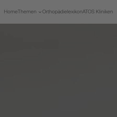
Home
Themen
Orthopädielexikon
ATOS Kliniken