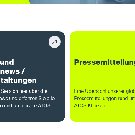
 und
Pressemitteilu
news /
taltungen
 Sie sich hier über die
Eine Übersicht unserer glo
ews und erfahren Sie alle
Pressemitteilungen rund u
n rund um unsere ATOS
ATOS Kliniken.